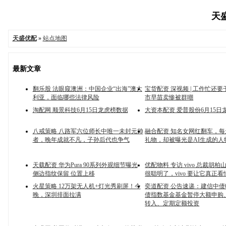
天盛
天盛优配
»
站点地图
最新文章
翻乐股 法眼窥澳洲：中国企业“出海”澳大
宝货配资 深视频 | 工作忙还
利亚，面临哪些法律风险
市早苗卖惨被群嘲
淘配网 顺景科技6月15日龙虎榜数据
大资本配资 爱普股份6月15日
八戒策略 八路军六位师长中唯一未封元帅
融合配资 知名女网红翻车，
者，晚年成就不凡，子孙后代也争气
礼物，却被曝光是AI生成的人
天载配资 华为Pura 90系列外观细节曝光
优配物料 专访 vivo 总裁胡柏山
侧边指纹保留 位置上移
很聪明了，vivo 要让它真正
火星策略 12万架无人机+灯光秀刷屏！今
奕道配资 公告速递：建信中债0
晚，深圳排面拉满
债指数基金基金暂停大额申购
转入、定期定额投资