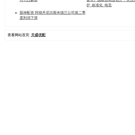
月11日解禁
要求》国标启动会召开，关注
护_标准化_电竞
股神配资 阿彻丹尼尔斯米德兰公司第二季
度利润下滑
查看网站首页:
天盛优配