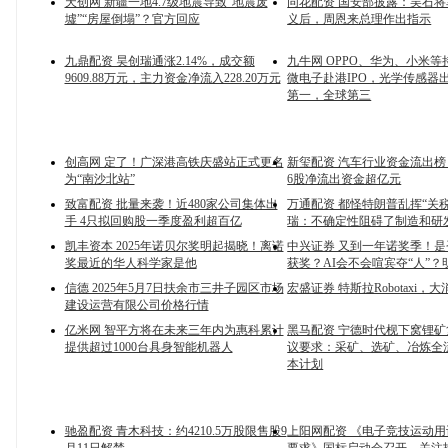
天创网 新疆一地4.7级地震导致“地震废
同花配资 国安部披露：吴石
墟”“房屋倒塌”？官方回应
义后，周恩来总理作出指示
九鼎配资 昊创瑞通涨2.14%，成交额
九牛网 OPPO、华为、小米
9609.88万元，主力资金净流入228.20万元
微电子赴港IPO，光学传感器
第一，全球第三
创高网 定了！广深港高铁庆盛站正式更名
新玺配资 汽车行业资金流出
为“南沙北站”
6股净流出资金超亿元
致富配资 批量来袭！近480家公司集体出
万通配资 都怪特朗普乱挥“关
手 4只拟回购股一季度盈利超百亿
瑞：不确定性阻碍了制造和研
凯丰资本 2025年诺贝尔奖明起揭晓！离诺
中兴证券 又到一年诺奖季！
奖最近的华人科学家是他
获奖？AI会不会喧宾夺“人”
信德 2025年5月7日扶余市三井子园区市场
宏盛证券 特斯拉Robotaxi，
建设运营有限公司价格行情
亿米网 智平方将在未来三年内为惠科累计
黑马配资 宁德时代枧下窝锂
提供超过1000台具身智能机器人
议要求：采矿、选矿、冶炼全
本计划
驰盈配资 青木科技：约4210.5万股限售股9
上阳网配资 《电子竞技运动