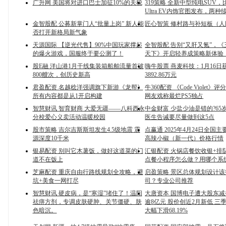
广升网 美国将对进口巴士加征10%的关税
319策略 全新中型纯电SUV
Ultra EV内饰官图发布，两种
金智股配 公募新掌门人“批量上岗” 新人能
匠心智策 修村路与补短板（
否打开新格局新气象
天源国际 【逆光代售】90%中国玩家撑起
全智股配 告别“又肝又氪”，
的爆火游戏，国服终于要公测了！
天下》开启轻养成策略新体验
股E融 洋山港1月干线集装箱船舶流量首破
嗨牛股票 燕麦科技：1月16日
800艘次，创历史新高
3892.86万元
君盈配资 名越稔洋强调旗下新游《龙帮》
牛360配资 《Code Violet》
所有内容都是从1开启构建
网友戏称最烂PS5独占
智慧财讯 智育财商 大爱无疆——八科西永
中金财富 少盐少油是错的?65
分校爱心义卖活动温暖校园
医生告诫要尽量做到这5点
股市策略 吉尔吉斯斯坦发生4.5级地震 震
点赢通 2025年4月24日全国
源深度10千米
高辣小椒（新一代）价格行情
银易配资 别叫它木薯饭，做好这道菜的门
汇银配资 火锅店餐饮收银+排
道不在饭上
点餐小程序怎么做？用哪个系
芝麻配资 重庆自由行路线规划全攻略，避
启盈策略 景区总体规划设计
坑+美食一网打尽
司？专业公司推荐
智慧财讯 硬皮病，是“寒湿”堵住了！温阳
大唐资本 国博电子遭大股东
祛痹方剂，专调皮肤硬肿、关节僵硬、肤
逾8亿元 股价创近2月新低 三
色暗沉。
大幅下滑68.19%